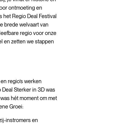
oor ontmoeting en
s het Regio Deal Festival
de brede welvaart van
leefbare regio voor onze
l en zetten we stappen
 en regio’s werken
 Deal Sterker in 3D was
al was hét moment om met
oene Groei:
ij-instromers en