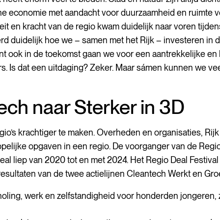
he economie met aandacht voor duurzaamheid en ruimte v
teit en kracht van de regio kwam duidelijk naar voren tijden
rd duidelijk hoe we – samen met het Rijk – investeren in 
nt ook in de toekomst gaan we voor een aantrekkelijke en 
. Is dat een uitdaging? Zeker. Maar sámen kunnen we vee
ech naar Sterker in 3D
egio’s krachtiger te maken. Overheden en organisaties, Rijk
elijke opgaven in een regio. De voorganger van de Regio
eal liep van 2020 tot en met 2024. Het Regio Deal Festiv
de resultaten van de twee actielijnen Cleantech Werkt en Gr
ling, werk en zelfstandigheid voor honderden jongeren, z