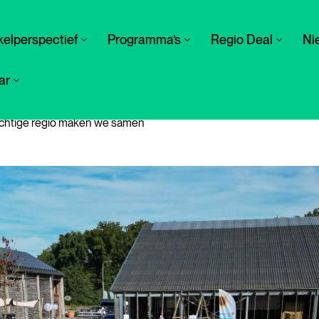
elperspectief
Programma’s
Regio Deal
Ni
ar
achtige regio maken we samen