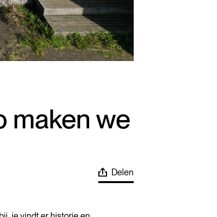
io maken we
Delen
j, je vindt er historie en