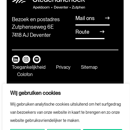
Mail ons
Bezoek en postadres
Zutphenseweg 6E
Route
7418 AJ Deventer
Toegankelijkheid
Privacy
Sitemap
Colofon
Wij gebruiken cookies
Meld je aan voor
Wij gebruiken analytische cookies uitsluitend om het surfgedrag
onze nieuwsbrief
van bezoekers van onze website in kaart te brengen en zo onze
website gebruiksvriendelijker te maken.
Door op inschrijven te klikken ga je