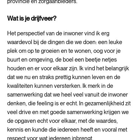
provincie en zorgaanbieders.
Wat is je drijfveer?
Het perspectief van de inwoner vind ik erg
waardevol bij de dingen die we doen: een leuke
plek om op te groeien en te wonen, oog voor je
buurt en omgeving, de boel een beetje netjes
houden
en
er voor elkaar zijn. Ik vind het belangrijk
dat
we
nu en straks prettig kunnen leven en de
kwaliteiten kunnen versterken.
Ik merk in de
samenwerking dat we
heel veel vanuit de inwoner
denken
, die feeling is er ech
t. In gezamenlijkheid zit
veel drive
en
met goede samenwerking krijgen we
de opgave
n
echt voor elkaar
, met de
waardes
,
kennis en kunde die iedereen heeft e
n vooral met
r
espect voor wat iedereen
i
nbren
gt.