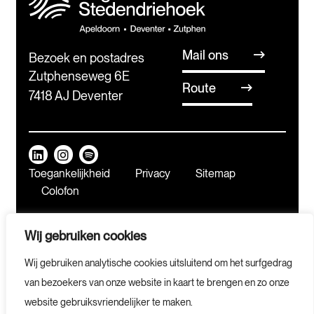
Mail ons
Bezoek en postadres
Zutphenseweg 6E
Route
7418 AJ Deventer
Toegankelijkheid
Privacy
Sitemap
Colofon
Wij gebruiken cookies
Meld je aan voor
Wij gebruiken analytische cookies uitsluitend om het surfgedrag
onze nieuwsbrief
van bezoekers van onze website in kaart te brengen en zo onze
website gebruiksvriendelijker te maken.