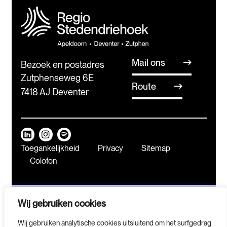
Mail ons
Bezoek en postadres
Zutphenseweg 6E
Route
7418 AJ Deventer
Toegankelijkheid
Privacy
Sitemap
Colofon
Wij gebruiken cookies
Meld je aan voor
onze nieuwsbrief
Wij gebruiken analytische cookies uitsluitend om het surfgedrag